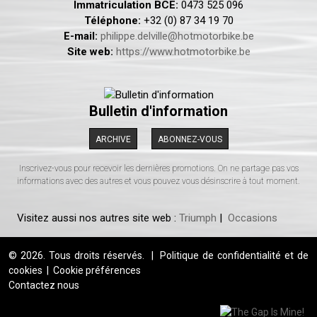
Immatriculation BCE:
0473 525 096
Téléphone:
+32 (0) 87 34 19 70
E-mail:
philippe.delville@hotmotorbike.be
Site web:
https://www.hotmotorbike.be
Bulletin d'information
ARCHIVE
ABONNEZ-VOUS
Inscrivez-vous pour recevoir les dernières promotions. On ne partage pas vos
informations avec des autres et vous pouvez vous désinscrire à tout moment.
Visitez aussi nos autres site web :
Triumph
|
Occasions
© 2026. Tous droits réservés.
|
Politique de confidentialité et de
cookies
|
Cookie préférences
Contactez nous