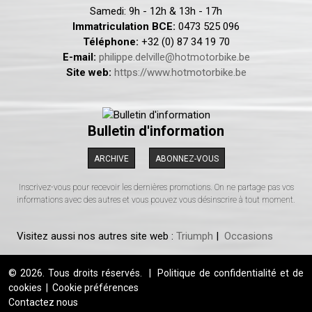
Samedi: 9h - 12h & 13h - 17h
Immatriculation BCE:
0473 525 096
Téléphone:
+32 (0) 87 34 19 70
E-mail:
philippe.delville@hotmotorbike.be
Site web:
https://www.hotmotorbike.be
Bulletin d'information
ARCHIVE
ABONNEZ-VOUS
Inscrivez-vous pour recevoir les dernières promotions. On ne partage pas vos
informations avec des autres et vous pouvez vous désinscrire à tout moment.
Visitez aussi nos autres site web :
Triumph
|
Occasions
© 2026. Tous droits réservés.
|
Politique de confidentialité et de
cookies
|
Cookie préférences
Contactez nous